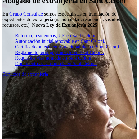
Abogado de extranjería en Sant Celoni
En
Grupo Consultae
somos especialistas en tramitación de
expedientes de extranjería (nacionalidad, residencia, visados,
recursos, etc.). Nueva
Ley de Extranjería 2025
Reforma, residencias, UE en Sant Celoni.
Autorización inicial renovable en Sant Celoni.
Certificado antecedentes nacionalidad en Sant Celoni.
Reglamento, arraigo, impacto en Sant Celoni.
Requisitos visa nómada en Sant Celoni.
Documentos visa nómada en Sant Celoni.
Servicios de extranjería