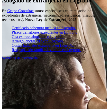
Abogado de extranjería en Logroño
En
Grupo Consultae
somos especialistas en tramitación de
expedientes de extranjería (nacionalidad, residencia, visados,
recursos, etc.). Nueva
Ley de Extranjería 2025
Certificado cobertura médica en Logroño.
Plazos transitorios expedientes en Logroño.
Cita express abogado en Logroño.
Arraigo laboral 2025 en Logroño.
Costes judiciales extranjería en Logroño.
Reagrupación familiar favorable en Logroño.
Servicios de extranjería