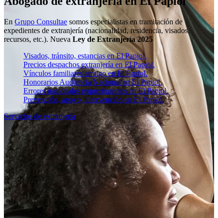
Abogado de extranjería en El Papiol
En
Grupo Consultae
somos especialistas en tramitación de
expedientes de extranjería (nacionalidad, residencia, visados,
recursos, etc.). Nueva
Ley de Extranjería 2025
Visados, tránsito, estancias en El Papiol.
Precios despachos extranjería en El Papiol.
Vínculos familiares arraigo en El Papiol.
Honorarios Audiencia Nacional en El Papiol.
Errores nacionales requerimientos en El Papiol.
Prevención, apoyo, intervención en El Papiol.
Servicios de extranjería