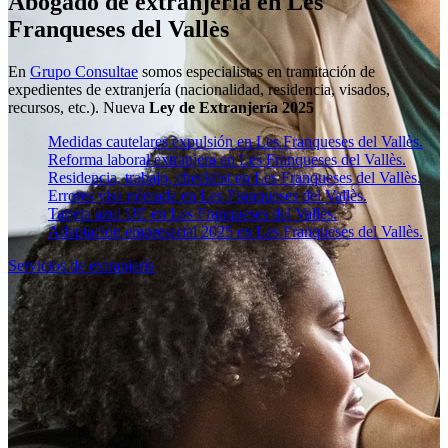
Abogado de extranjería en Les
Franqueses del Vallès
En
Grupo Consultae
somos especialistas en tramitación de
expedientes de extranjería (nacionalidad, residencia, visados,
recursos, etc.). Nueva
Ley de Extranjería 2025
Medidas cautelares expulsión en Les Franqueses del Vallès.
Reforma laboral extranjera en Les Franqueses del Vallès.
Residencia, trabajo, checklist en Les Franqueses del Vallès.
Errores visa nómada en Les Franqueses del Vallès.
Tarjeta azul UE en Les Franqueses del Vallès.
Adaptación empresarial 2025 en Les Franqueses del Vallès.
Servicios de extranjería