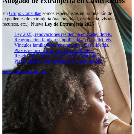
Abogado de extranjería en Castelldefels
En
Grupo Consultae
somos especialistas en tramitación de
expedientes de extranjería (nacionalidad, residencia, visados,
recursos, etc.). Nueva
Ley de Extranjería 2025
Ley 2025, renovaciones residencia en Castelldefels.
Reagrupación familiar simplificada en Castelldefels.
Vínculos familiares demostración en Castelldefels.
Plazos recurso extranjería en Castelldefels.
Residencia temporal requisitos en Castelldefels.
Plazos silencio administrativo en Castelldefels.
Servicios de extranjería