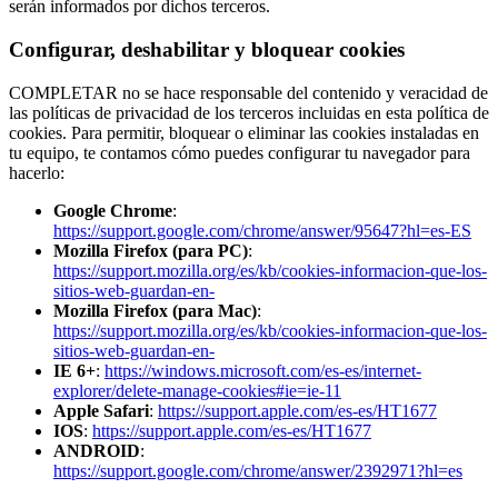
serán informados por dichos terceros.
Configurar, deshabilitar y bloquear cookies
COMPLETAR no se hace responsable del contenido y veracidad de
las políticas de privacidad de los terceros incluidas en esta política de
cookies. Para permitir, bloquear o eliminar las cookies instaladas en
tu equipo, te contamos cómo puedes configurar tu navegador para
hacerlo:
Google Chrome
:
https://support.google.com/chrome/answer/95647?hl=es-ES
Mozilla Firefox (para PC)
:
https://support.mozilla.org/es/kb/cookies-informacion-que-los-
sitios-web-guardan-en-
Mozilla Firefox (para Mac)
:
https://support.mozilla.org/es/kb/cookies-informacion-que-los-
sitios-web-guardan-en-
IE 6+
:
https://windows.microsoft.com/es-es/internet-
explorer/delete-manage-cookies#ie=ie-11
Apple Safari
:
https://support.apple.com/es-es/HT1677
IOS
:
https://support.apple.com/es-es/HT1677
ANDROID
:
https://support.google.com/chrome/answer/2392971?hl=es