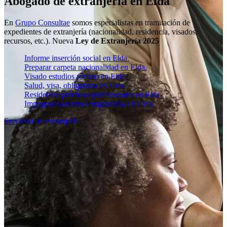
Abogado de extranjería en Elda
En
Grupo Consultae
somos especialistas en tramitación de
expedientes de extranjería (nacionalidad, residencia, visados,
recursos, etc.). Nueva
Ley de Extranjería 2025
Informe inserción social en Elda.
Preparar carpeta nacionalidad en Elda.
Visado estudios remoto en Elda.
Salud, visa, obligatoria en Elda.
Residencia prácticas profesionales en Elda.
Impugnar sanciones migratorias en Elda.
Servicios de extranjería