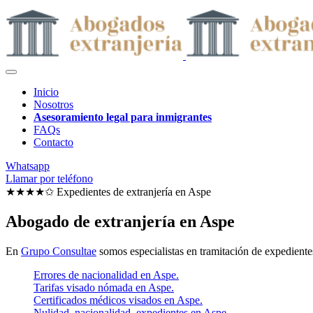
Inicio
Nosotros
Asesoramiento legal para inmigrantes
FAQs
Contacto
Whatsapp
Llamar por teléfono
★★★★✩ Expedientes de extranjería en
Aspe
Abogado de extranjería en Aspe
En
Grupo Consultae
somos especialistas en tramitación de expedientes
Errores de nacionalidad en Aspe.
Tarifas visado nómada en Aspe.
Certificados médicos visados en Aspe.
Nulidad, nacionalidad, expedientes en Aspe.