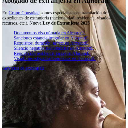
Abogado de extranjería en Almoradí
En
Grupo Consultae
somos especialistas en tramitación de
expedientes de extranjería (nacionalidad, residencia, visados,
recursos, etc.). Nueva
Ley de Extranjería 2025
Documentos visa nómada en Almoradí.
Sanciones estancia irregular en Almoradí.
Requisitos, duración, tarjeta en Almoradí.
Silencio negativo nacionalidad en Almoradí.
Renovación residencia pasos en Almoradí.
Visado investigación beneficios en Almoradí.
Servicios de extranjería