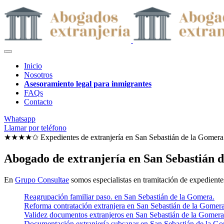
Inicio
Nosotros
Asesoramiento legal para inmigrantes
FAQs
Contacto
Whatsapp
Llamar por teléfono
★★★★✩ Expedientes de extranjería en
San Sebastián de la Gomera
Abogado de extranjería en San Sebastián 
En
Grupo Consultae
somos especialistas en tramitación de expedientes
Reagrupación familiar paso. en San Sebastián de la Gomera.
Reforma contratación extranjera en San Sebastián de la Gomera
Validez documentos extranjeros en San Sebastián de la Gomera
Documentación extranjería subsanar en San Sebastián de la Go