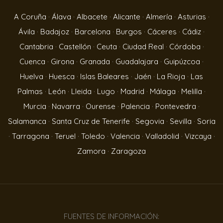
A Coruña
·
Álava
·
Albacete
·
Alicante
·
Almería
·
Asturias
·
Ávila
·
Badajoz
·
Barcelona
·
Burgos
·
Cáceres
·
Cádiz
·
Cantabria
·
Castellón
·
Ceuta
·
Ciudad Real
·
Córdoba
·
Cuenca
·
Girona
·
Granada
·
Guadalajara
·
Guipúzcoa
·
Huelva
·
Huesca
·
Islas Baleares
·
Jaén
·
La Rioja
·
Las
Palmas
·
León
·
Lleida
·
Lugo
·
Madrid
·
Málaga
·
Melilla
·
Murcia
·
Navarra
·
Ourense
·
Palencia
·
Pontevedra
·
Salamanca
·
Santa Cruz de Tenerife
·
Segovia
·
Sevilla
·
Soria
·
Tarragona
·
Teruel
·
Toledo
·
Valencia
·
Valladolid
·
Vizcaya
·
Zamora
·
Zaragoza
FUENTES DE INFORMACIÓN: