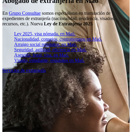
Abogado de extranjería en Maó
En
Grupo Consultae
somos especialistas en tramitación de
expedientes de extranjería (nacionalidad, residencia, visados,
recursos, etc.). Nueva
Ley de Extranjería 2025
Ley 2025, visa nómada. en Maó.
Nacionalidad, consejos, contratiempos en Maó.
Arraigo social requisitos. en Maó.
Seguridad, agilidad, eficiencia en Maó.
Asesoría, legal, visa. en Maó.
Visado, estudiante, requisitos en Maó.
Servicios de extranjería