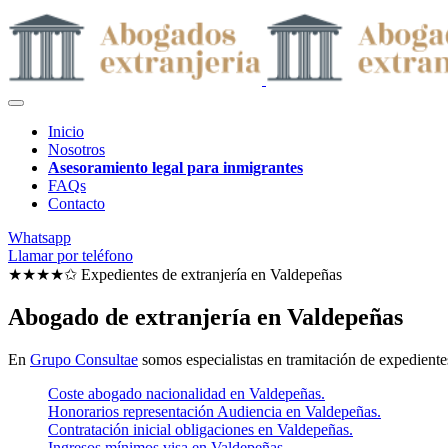
Inicio
Nosotros
Asesoramiento legal para inmigrantes
FAQs
Contacto
Whatsapp
Llamar por teléfono
★★★★✩ Expedientes de extranjería en
Valdepeñas
Abogado de extranjería en Valdepeñas
En
Grupo Consultae
somos especialistas en tramitación de expedientes
Coste abogado nacionalidad en Valdepeñas.
Honorarios representación Audiencia en Valdepeñas.
Contratación inicial obligaciones en Valdepeñas.
Ingresos mínimos visa en Valdepeñas.