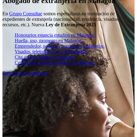
Abogado de extranjería en Malagón
En
Grupo Consultae
somos especialistas en tramitación de
expedientes de extranjería (nacionalidad, residencia, visados,
recursos, etc.). Nueva
Ley de Extranjería 2025
Honorarios estancia estudios en Malagón.
Huella, uso, momento en Malagón.
Emprendedor, negocio, requisitos en Malagón.
Visados, teletrabajo, Ley en Malagón.
Cita arraigo rápido en Malagón.
Certificado cobertura médica en Malagón.
Servicios de extranjería