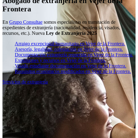
Abogado de extranjería en Vejer de la
Frontera
En
Grupo Consultae
somos especialistas en tramitación de
expedientes de extranjería (nacionalidad, residencia, visados,
recursos, etc.). Nueva
Ley de Extranjería 2025
Arraigo excepcional humanitario en Vejer de la Frontera.
Asesoría, legalidad, colegiación en Vejer de la Frontera.
Documentación extranjería requerida en Vejer de la Frontera.
Expulsiones y recursos en Vejer de la Frontera.
Visado estudiante documentación en Vejer de la Frontera.
Requisitos económicos modificados en Vejer de la Frontera.
Servicios de extranjería