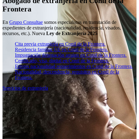
Abogado de extranjería en Conil de la
Frontera
En
Grupo Consultae
somos especialistas en tramitación de
expedientes de extranjería (nacionalidad, residencia, visados,
recursos, etc.). Nueva
Ley de Extranjería 2025
Cita previa extranjería en Conil de la Frontera.
Residencia familiar UE en Conil de la Frontera.
Impugnación denegación arraigo en Conil de la Frontera.
Certificado, visa, digital en Conil de la Frontera.
Errores nacionalidad requerimientos en Conil de la Frontera.
Nacionalidad, descendencia, requisitos en Conil de la
Frontera.
Servicios de extranjería