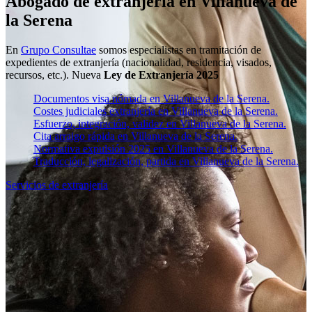
Abogado de extranjería en Villanueva de
la Serena
En
Grupo Consultae
somos especialistas en tramitación de
expedientes de extranjería (nacionalidad, residencia, visados,
recursos, etc.). Nueva
Ley de Extranjería 2025
Documentos visa nómada en Villanueva de la Serena.
Costes judiciales extranjería en Villanueva de la Serena.
Esfuerzo, integración, validez en Villanueva de la Serena.
Cita arraigo rápida en Villanueva de la Serena.
Normativa expulsión 2025 en Villanueva de la Serena.
Traducción, legalización, partida en Villanueva de la Serena.
Servicios de extranjería