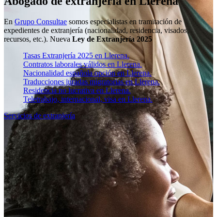
Abogado de extranjería en Llerena
En
Grupo Consultae
somos especialistas en tramitación de
expedientes de extranjería (nacionalidad, residencia, visados,
recursos, etc.). Nueva
Ley de Extranjería 2025
Tasas Extranjería 2025 en Llerena.
Contratos laborales válidos en Llerena.
Nacionalidad española opción en Llerena.
Traducciones juradas migratorias en Llerena.
Residencia no lucrativa en Llerena.
Teletrabajo, internacional, visa en Llerena.
Servicios de extranjería