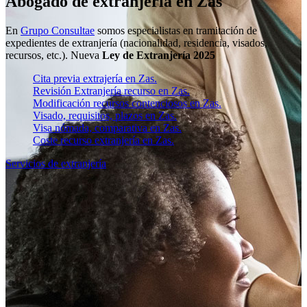
Abogado de extranjería en Zas
En
Grupo Consultae
somos especialistas en tramitación de
expedientes de extranjería (nacionalidad, residencia, visados,
recursos, etc.). Nueva
Ley de Extranjería 2025
Cita previa extrajería en Zas.
Revisión Extranjería recurso en Zas.
Modificación recursos contenciosos en Zas.
Visado, requisitos, plazos en Zas.
Visa nómada, comparativa en Zas.
Coste recurso extranjería en Zas.
Servicios de extranjería