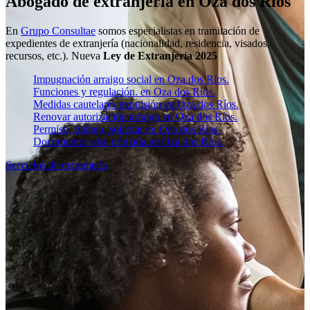
Abogado de extranjería en Oza dos Ríos
En
Grupo Consultae
somos especialistas en tramitación de
expedientes de extranjería (nacionalidad, residencia, visados,
recursos, etc.). Nueva
Ley de Extranjería 2025
Impugnación arraigo social en Oza dos Ríos.
Funciones y regulación. en Oza dos Ríos.
Medidas cautelares expulsión en Oza dos Ríos.
Renovar autorización arraigo en Oza dos Ríos.
Permiso, trabajo, solicitar en Oza dos Ríos.
Documentos visa nómada en Oza dos Ríos.
Servicios de extranjería