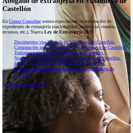
Abogado de extranjería en Villanueva de
Castellón
En
Grupo Consultae
somos especialistas en tramitación de
expedientes de extranjería (nacionalidad, residencia, visados,
recursos, etc.). Nueva
Ley de Extranjería 2025
Documentos visa nómada en Villanueva de Castellón.
Contratación inicial responsable en Villanueva de Castellón.
Trabajo remoto visa en Villanueva de Castellón.
Normativa expulsión entrada en Villanueva de Castellón.
Errores visa nómada en Villanueva de Castellón.
Errores nacionalidad requerimientos en Villanueva de
Castellón.
Servicios de extranjería