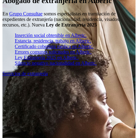
Abogado de extranjería en Alberic
En
Grupo Consultae
somos especialistas en tramitación de
expedientes de extranjería (nacionalidad, residencia, visados,
recursos, etc.). Nueva
Ley de Extranjería 2025
Inserción social obtenible en Alberic.
Estancia, residencia, trabajo en Alberic.
Certificado cobertura médica en Alberic.
Errores comunes solicitudes en Alberic.
Ley Extranjería 2025 en Alberic.
Silencio negativo nacionalidad en Alberic.
Servicios de extranjería