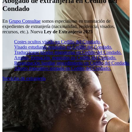
Abogado de extranjería en Cedillo del
Condado
En
Grupo Consultae
somos especialistas en tramitación de
expedientes de extranjería (nacionalidad, residencia, visados,
recursos, etc.). Nueva
Ley de Extranjería 2025
Costes ocultos visado en Cedillo del Condado.
Visado estudiante requisitos en Cedillo del Condado.
Traducciones juradas migratorias en Cedillo del Condado.
Arraigo, formación, requisitos en Cedillo del Condado.
Reagrupación familiar procedimiento en Cedillo del Condado.
Ahorro impositivo nómada en Cedillo del Condado.
Servicios de extranjería