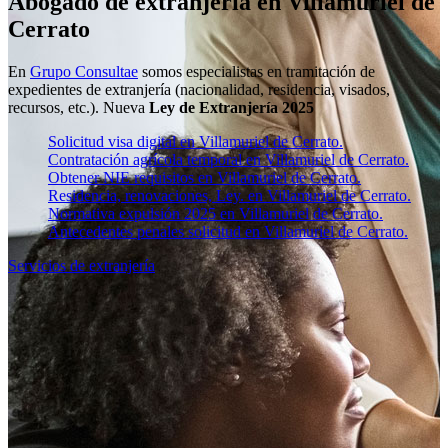
Abogado de extranjería en Villamuriel de
Cerrato
En
Grupo Consultae
somos especialistas en tramitación de
expedientes de extranjería (nacionalidad, residencia, visados,
recursos, etc.). Nueva
Ley de Extranjería 2025
Solicitud visa digital en Villamuriel de Cerrato.
Contratación agrícola temporal en Villamuriel de Cerrato.
Obtener NIE requisitos en Villamuriel de Cerrato.
Residencia, renovaciones, Ley. en Villamuriel de Cerrato.
Normativa expulsión 2025 en Villamuriel de Cerrato.
Antecedentes penales solicitud en Villamuriel de Cerrato.
Servicios de extranjería