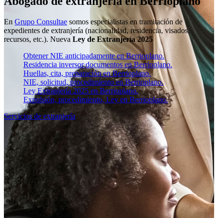
Abogado de extranjería en Berrioplano
En
Grupo Consultae
somos especialistas en tramitación de
expedientes de extranjería (nacionalidad, residencia, visados,
recursos, etc.). Nueva
Ley de Extranjería 2025
Obtener NIE anticipadamente en Berrioplano.
Residencia inversor documentos en Berrioplano.
Huellas, cita, preparación en Berrioplano.
NIE, solicitud, procedimiento en Berrioplano.
Ley Extranjería 2025 en Berrioplano.
Expulsión, procedimiento, Ley en Berrioplano.
Servicios de extranjería