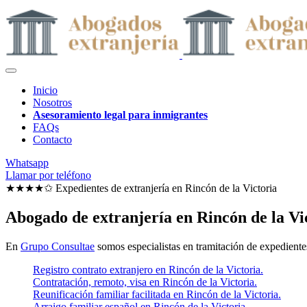
Inicio
Nosotros
Asesoramiento legal para inmigrantes
FAQs
Contacto
Whatsapp
Llamar por teléfono
★★★★✩ Expedientes de extranjería en
Rincón de la Victoria
Abogado de extranjería en Rincón de la Vi
En
Grupo Consultae
somos especialistas en tramitación de expedientes
Registro contrato extranjero en Rincón de la Victoria.
Contratación, remoto, visa en Rincón de la Victoria.
Reunificación familiar facilitada en Rincón de la Victoria.
Arraigo familiar español en Rincón de la Victoria.