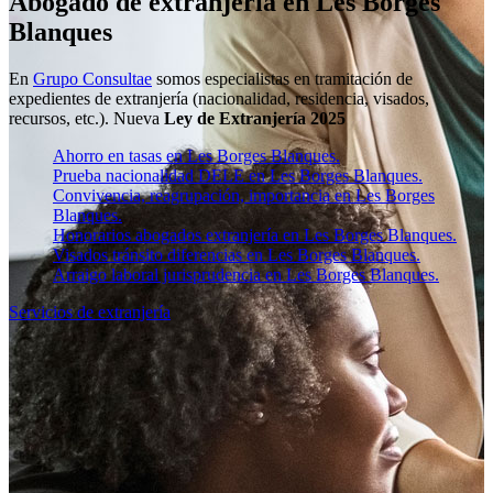
Abogado de extranjería en Les Borges
Blanques
En
Grupo Consultae
somos especialistas en tramitación de
expedientes de extranjería (nacionalidad, residencia, visados,
recursos, etc.). Nueva
Ley de Extranjería 2025
Ahorro en tasas en Les Borges Blanques.
Prueba nacionalidad DELE en Les Borges Blanques.
Convivencia, reagrupación, importancia en Les Borges
Blanques.
Honorarios abogados extranjería en Les Borges Blanques.
Visados tránsito diferencias en Les Borges Blanques.
Arraigo laboral jurisprudencia en Les Borges Blanques.
Servicios de extranjería