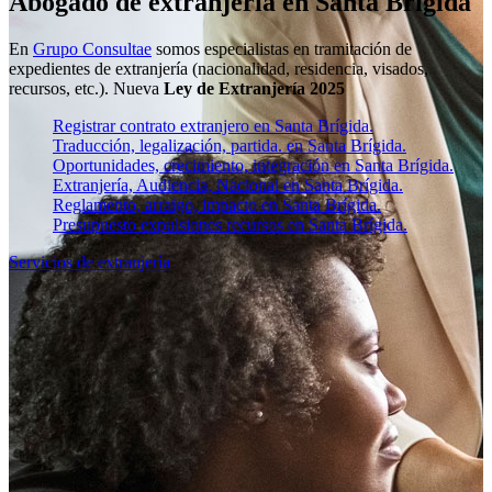
Abogado de extranjería en Santa Brígida
En
Grupo Consultae
somos especialistas en tramitación de
expedientes de extranjería (nacionalidad, residencia, visados,
recursos, etc.). Nueva
Ley de Extranjería 2025
Registrar contrato extranjero en Santa Brígida.
Traducción, legalización, partida. en Santa Brígida.
Oportunidades, crecimiento, integración en Santa Brígida.
Extranjería, Audiencia, Nacional en Santa Brígida.
Reglamento, arraigo, impacto en Santa Brígida.
Presupuesto expulsiones recursos en Santa Brígida.
Servicios de extranjería