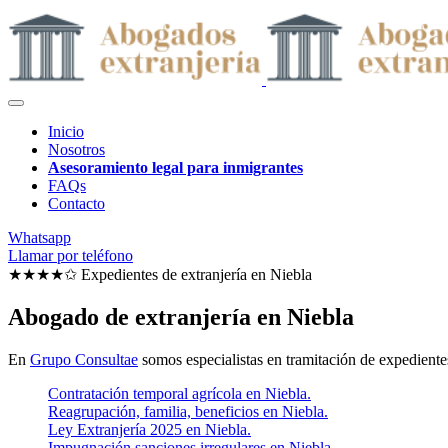
Inicio
Nosotros
Asesoramiento legal para inmigrantes
FAQs
Contacto
Whatsapp
Llamar por teléfono
★★★★✩ Expedientes de extranjería en
Niebla
Abogado de extranjería en Niebla
En
Grupo Consultae
somos especialistas en tramitación de expedientes
Contratación temporal agrícola en Niebla.
Reagrupación, familia, beneficios en Niebla.
Ley Extranjería 2025 en Niebla.
Impugnación sanciones irregulares en Niebla.