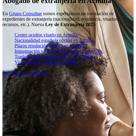
Abogado de extranjería en Armilla
En
Grupo Consultae
somos especialistas en tramitación de
expedientes de extranjería (nacionalidad, residencia, visados,
recursos, etc.). Nueva
Ley de Extranjería 2025
Costes ocultos visado en Armilla.
Nacionalidad española opción en Armilla.
Plazos resolución arraigo en Armilla.
Impugnación sanciones irregulares en Armilla.
Traslado intraempresarial ICT en Armilla.
Visa, nómada, digital en Armilla.
Servicios de extranjería