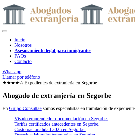
Inicio
Nosotros
Asesoramiento legal para inmigrantes
FAQs
Contacto
Whatsapp
Llamar por teléfono
★★★★✩ Expedientes de extranjería en
Segorbe
Abogado de extranjería en Segorbe
En
Grupo Consultae
somos especialistas en tramitación de expedientes
Visado emprendedor documentación en Segorbe.
Tarifas certificados antecedentes en Segorbe.
Costo nacionalidad 2025 en Segorbe.
Derechos laborales temporales en Segorbe.