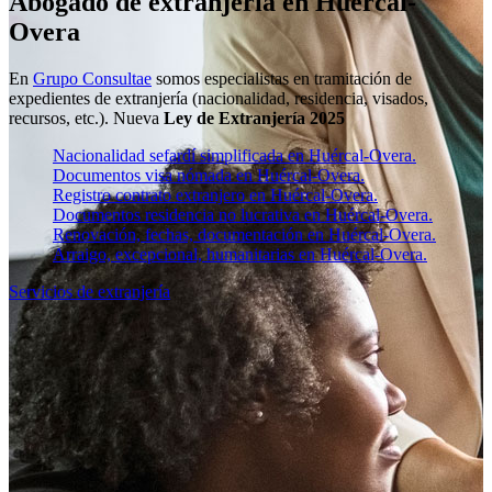
Abogado de extranjería en Huércal-
Overa
En
Grupo Consultae
somos especialistas en tramitación de
expedientes de extranjería (nacionalidad, residencia, visados,
recursos, etc.). Nueva
Ley de Extranjería 2025
Nacionalidad sefardí simplificada en Huércal-Overa.
Documentos visa nómada en Huércal-Overa.
Registro contrato extranjero en Huércal-Overa.
Documentos residencia no lucrativa en Huércal-Overa.
Renovación, fechas, documentación en Huércal-Overa.
Arraigo, excepcional, humanitarias en Huércal-Overa.
Servicios de extranjería